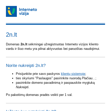
2n.lt
Domenas
2n.lt
sėkmingai užregistruotas Interneto vizijos kliento
vardu ir šiuo metu yra pilnai aktyvuotas bei paruoštas naudojimui.
Norite nukreipti 2n.lt?
Prisijunkite prie savo paskyros
klientų sistemoje
;
ties skyriumi "Paslaugos" pasirinkite nuorodą
Plačiau...
;
pasirinkite domeno pavadinimą ir paspauskite mygtuką
Nukreipti
.
Po pakeitimų domenas pradės veikti per 1 val.