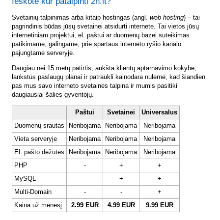
Ieškote kur patalpinti 2n.lt?
Svetainių talpinimas arba kitaip hostingas (angl.
web hosting
) – tai
pagrindinis būdas jūsų svetainei atsidurti internete. Tai vietos jūsų
internetiniam projektui, el. paštui ar duomenų bazei suteikimas
patikimame, galingame, prie spartaus interneto ryšio kanalo
pajungtame serveryje.
Daugiau nei 15 metų patirtis, aukšta klientų aptarnavimo kokybė,
lankstūs paslaugų planai ir patraukli kainodara nulėmė, kad šiandien
pas mus savo interneto svetaines talpina ir mumis pasitiki
daugiausiai šalies gyventojų.
Paštui
Svetainei
Universalus
Duomenų srautas
Neribojama
Neribojama
Neribojama
Vieta serveryje
Neribojama
Neribojama
Neribojama
El. pašto dėžutės
Neribojama
Neribojama
Neribojama
PHP
-
+
+
MySQL
-
+
+
Multi-Domain
-
-
+
Kaina už mėnesį
2.99 EUR
4.99 EUR
9.99 EUR