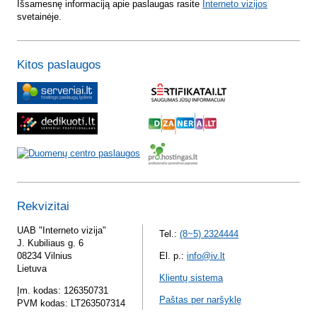
Išsamesnę informaciją apie paslaugas rasite
Interneto vizijos
svetainėje.
Kitos paslaugos
Rekvizitai
UAB "Interneto vizija"
Tel.:
(8~5) 2324444
J. Kubiliaus g. 6
08234 Vilnius
El. p.:
info@iv.lt
Lietuva
Klientų sistema
Įm. kodas: 126350731
Paštas per naršyklę
PVM kodas: LT263507314